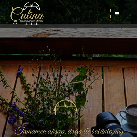
Tamamen ahşap, doğa ile bütünleşmiş