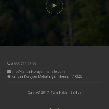
0 533 719 95 99
info@kendinikoruyanmahalle.com
Kendini Koruyan Mahalle Çamlıhemşin / RİZE
Çulina© 2017. Tüm Hakları Saklıdır